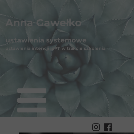
Anna Gawełko
ustawienia systemowe
ustawienia intencji
ioPT w trakcie
szkolenia