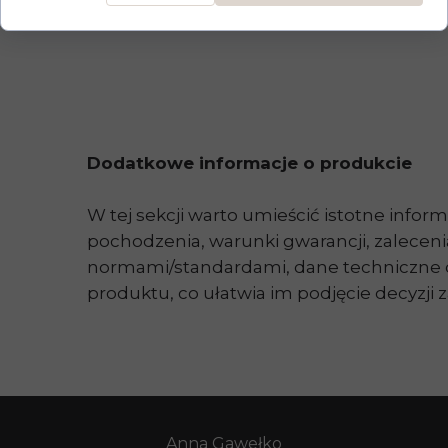
Dodatkowe informacje o produkcie
W tej sekcji warto umieścić istotne inform
pochodzenia, warunki gwarancji, zalecen
normami/standardami, dane techniczne or
produktu, co ułatwia im podjęcie decyzji 
Anna Gawełko